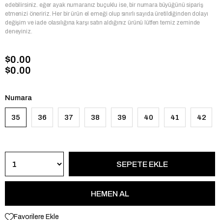
edebilirsiniz. eğer ayak numaranız buçuklu ise, bir numara büyüğünü sipariş
etmenizi öneririz. Her bir ürün el emeği olup sınırlı sayıda üretildiğinden dolayı
değişim ve iade olasılığına karşı satın aldığınız ürünü lütfen temiz zeminde
deneyiniz.
$0.00
$0.00
Numara
35
36
37
38
39
40
41
42
Favorilere Ekle