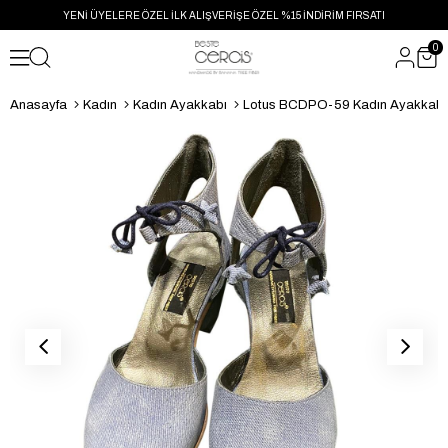
YENİ ÜYELERE ÖZEL İLK ALIŞVERİŞE ÖZEL %15 İNDİRİM FIRSATI
0
Anasayfa
Kadın
Kadın Ayakkabı
Lotus BCDPO-59 Kadın Ayakkabı